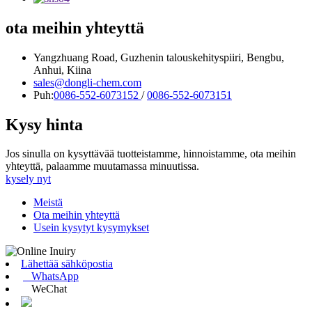
ota meihin yhteyttä
Yangzhuang Road, Guzhenin talouskehityspiiri, Bengbu,
Anhui, Kiina
sales@dongli-chem.com
Puh:
0086-552-6073152
/
0086-552-6073151
Kysy hinta
Jos sinulla on kysyttävää tuotteistamme, hinnoistamme, ota meihin
yhteyttä, palaamme muutamassa minuutissa.
kysely nyt
Meistä
Ota meihin yhteyttä
Usein kysytyt kysymykset
Lähettää sähköpostia
WhatsApp
WeChat