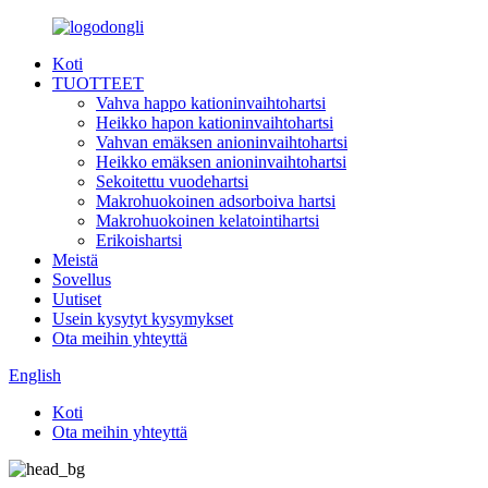
Koti
TUOTTEET
Vahva happo kationinvaihtohartsi
Heikko hapon kationinvaihtohartsi
Vahvan emäksen anioninvaihtohartsi
Heikko emäksen anioninvaihtohartsi
Sekoitettu vuodehartsi
Makrohuokoinen adsorboiva hartsi
Makrohuokoinen kelatointihartsi
Erikoishartsi
Meistä
Sovellus
Uutiset
Usein kysytyt kysymykset
Ota meihin yhteyttä
English
Koti
Ota meihin yhteyttä