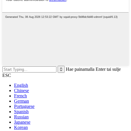
Hae painamalla Enter tai sulje
ESC
English
Chinese
French
German
Portuguese
Spanish
Russian
Japanese
Korean