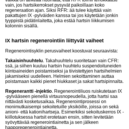
vain, jos hartsikerrokset pysyvät paikoillaan koko
regeneraation ajan. Siksi RFR: ää tulee käyttää vain
pakattujen IX -pylväiden kanssa tai jos käytetään jonkin
tyyppistä pidätinlaitetta, joka estää hartsin liikkumisen
kolonnin sisällä.
IX hartsin regenerointiin liittyvät vaiheet
Regenerointisyklin perusvaiheet koostuvat seuraavista:
Takaisinhuuhtelu
. Takahuuhtelu suoritetaan vain CFR:
ssä, ja siihen kuuluu hartsin huuhtelu suspendoituneiden
kiintoaineiden poistamiseksi ja tiivistettyjen hartsihelmien
jakamiseksi uudelleen. Helmien sekoittaminen auttaa
poistamaan kaikki pienet hiukkaset ja sakat hartsipinnalta.
Regenerantti -injektio
. Regenerointiliuos ruiskutetaan IX
-pylvääseen pienellä virtausnopeudella, jotta hartsi saa
riittävästi kosketusaikaa. Regenerointiprosessi on
monimutkaisempi sekoitetuille yksiköille, joissa on sekä
anioni- että kationihartseja. Esimerkiksi sekoituskerros IX -
kiillotuksessa hartsit erotetaan ensin, sitten levitetään
syövyttävää regenerointiainetta ja sen jälkeen
happoregenerointiainetta.