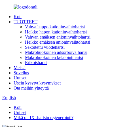
Koti
TUOTTEET
Vahva happo kationinvaihtohartsi
Heikko hapon kationinvaihtohartsi
Vahvan emäksen anioninvaihtohartsi
Heikko emäksen anioninvaihtohartsi
Sekoitettu vuodehartsi
Makrohuokoinen adsorboiva hartsi
Makrohuokoinen kelatointihartsi
Erikoishartsi
Meistä
Sovellus
Uutiset
Usein kysytyt kysymykset
Ota meihin yhteyttä
English
Koti
Uutiset
Mikä on IX -hartsin regenerointi?