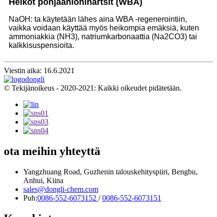
Heikot pohjaanionihartsit (WBA)
NaOH: ta käytetään lähes aina WBA -regenerointiin,
vaikka voidaan käyttää myös heikompia emäksiä, kuten
ammoniakkia (NH3), natriumkarbonaattia (Na2CO3) tai
kalkkisuspensioita.
Viestin aika: 16.6.2021
© Tekijänoikeus - 2020-2021: Kaikki oikeudet pidätetään.
ota meihin yhteyttä
Yangzhuang Road, Guzhenin talouskehityspiiri, Bengbu,
Anhui, Kiina
sales@dongli-chem.com
Puh:
0086-552-6073152
/
0086-552-6073151