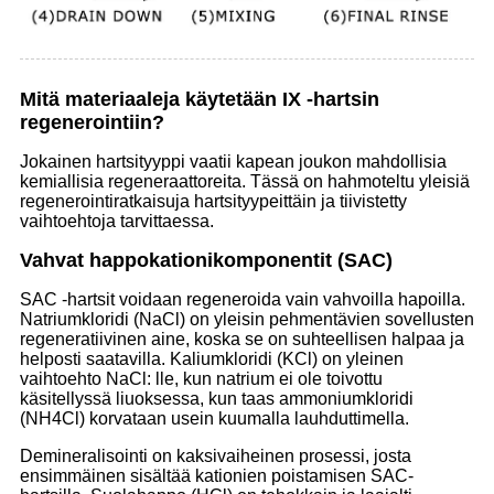
Mitä materiaaleja käytetään IX -hartsin
regenerointiin?
Jokainen hartsityyppi vaatii kapean joukon mahdollisia
kemiallisia regeneraattoreita. Tässä on hahmoteltu yleisiä
regenerointiratkaisuja hartsityypeittäin ja tiivistetty
vaihtoehtoja tarvittaessa.
Vahvat happokationikomponentit (SAC)
SAC -hartsit voidaan regeneroida vain vahvoilla hapoilla.
Natriumkloridi (NaCl) on yleisin pehmentävien sovellusten
regeneratiivinen aine, koska se on suhteellisen halpaa ja
helposti saatavilla. Kaliumkloridi (KCl) on yleinen
vaihtoehto NaCl: lle, kun natrium ei ole toivottu
käsitellyssä liuoksessa, kun taas ammoniumkloridi
(NH4Cl) korvataan usein kuumalla lauhduttimella.
Demineralisointi on kaksivaiheinen prosessi, josta
ensimmäinen sisältää kationien poistamisen SAC-