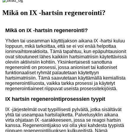
Mikä on IX -hartsin regenerointi?
Mikä on IX -hartsin regenerointi?
Yhden tai useamman käyttöjakson aikana IX -hartsi kuluu
loppuun, mikä tarkoittaa, että se ei voi enää helpottaa
ioninvaihtoreaktioita. Tämä tapahtuu, kun epäpuhtausionit
ovat sitoutuneet lähes kaikkiin hartsimatriisin käytettävissä
oleviin aktiivisiin kohtiin. Yksinkertaisesti sanottuna
regenerointi on prosessi, jossa anioniset tai kationiset
funktionaaliset ryhmät palautetaan käytettyyn
hartsimatriisiin. Tämä saavutetaan käyttämällä kemiallista
regenerointiliuosta, vaikka tarkka prosessi ja käytetyt
regenerointiaineet riippuvat useista prosessitekijöistä.
IX hartsin regenerointiprosessien tyypit
IX -järjestelmät ovat tyypillisesti pylväitä, jotka sisältävät
yhtä tai useampaa hartsilajiketta. Palvelusyklin aikana
virta ohjataan IX -sarakkeeseen, jossa se reagoi hartsin
kanssa. Regenerointijakso voi olla yksi kahdesta tyypistä
riippuen regenerointiliuoksen kulkureitistä. Nämä