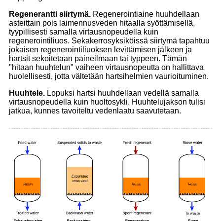
Regenerantti siirtymä.
Regenerointiaine huuhdellaan
asteittain pois laimennusveden hitaalla syöttämisellä,
tyypillisesti samalla virtausnopeudella kuin
regenerointiliuos. Sekakerrosyksiköissä siirtymä tapahtuu
jokaisen regenerointiliuoksen levittämisen jälkeen ja
hartsit sekoitetaan paineilmaan tai typpeen. Tämän
"hitaan huuhtelun" vaiheen virtausnopeutta on hallittava
huolellisesti, jotta vältetään hartsihelmien vaurioituminen.
Huuhtele.
Lopuksi hartsi huuhdellaan vedellä samalla
virtausnopeudella kuin huoltosykli. Huuhtelujakson tulisi
jatkua, kunnes tavoiteltu vedenlaatu saavutetaan.