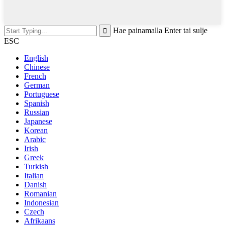
Hae painamalla Enter tai sulje
ESC
English
Chinese
French
German
Portuguese
Spanish
Russian
Japanese
Korean
Arabic
Irish
Greek
Turkish
Italian
Danish
Romanian
Indonesian
Czech
Afrikaans