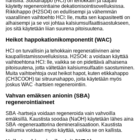
hartsilla. Suolahappo (HCl) on tehokkain ja laajalti
käytetty regenerointiaine dekationisointisovelluksissa.
Rikkihappo (H2SO4) on edullisempi ja vähemmän
vaarallinen vaihtoehto HCl: lle, mutta sen kapasiteetti on
alhaisempi ja se voi johtaa kalsiumsulfaattisaostukseen,
jos sitä käytetään liian suurena pitoisuutena.
Heikot happokationikomponentit (WAC)
HCl on turvallisin ja tehokkain regeneratiivinen aine
kaupallistamissovelluksissa. H2SO4: a voidaan käyttää
vaihtoehtona HCl: lle, vaikka se on pidettävä alhaisena
pitoisuutena, jotta vältetään kalsiumsulfaatin saostuminen.
Muita vaihtoehtoja ovat heikot hapot, kuten etikkahappo
(CH3COOH) tai sitruunahappo, joita käytetään myös
joskus WAC -hartsien regenerointiin.
Vahvan emäksen anionin (SBA)
regenerointiaineet
SBA -hartseja voidaan regeneroida vain vahvoilla
emäksillä. Kaustista soodaa (NaOH) käytetään lähes aina
SBA -regeneraattorina demineralisaatioon. Kaustista
kaliumia voidaan myös käyttää, vaikka se on kallista.