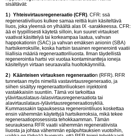
sisältävät:
1）
Yhteisvirtausregeneraatio (CFR)
. CFR: ssä
regeneratiiviliuos kulkee samaa reittiä kuin käsiteltävä
liuos, joka yleensä on ylhäältä alas IX -sarakkeessa. CFR:
ää ei tyypillisesti käytetä silloin, kun suuret virtaukset
vaativat käsittelyä tai korkeampaa laatua, vahvan
happokationin (SAC) ja vahvan emäksen anionin (SBA)
hartsikerroksille, koska hartsin tasainen regenerointi vaatii
liiallisia määriä regeneraattoriliuosta. Ilman täydellistä
regenerointia hartsi voi vuotaa kontaminantteja ioneja
käsitellyyn virtaan seuraavalla huoltokäynnillä.
2）
Käänteisen virtauksen regeneraatio
n (RFR). RFR
tunnetaan myös nimellä vastavirtausregeneraatio, ja
siihen sisältyy regeneraattoriliuoksen injektointi
vastakkaisiin suuntiin. Tämä voi tarkoittaa
ylävirtauslataus-/alasvirtausregeneraatiota tai
alavirtauslataus-/ylävirtausregeneraatiosykliä.
Kummassakin tapauksessa regenerointiliuos koskettaa
ensin vähemmän käytettyjä hartsikerroksia, mikä tekee
regeneraatioprosessista tehokkaamman. Tämän
seurauksena RFR vaatii vähemmän regeneratiivista
liuosta ja johtaa vähemmän epäpuhtauksien vuotoihin,
vaikka on tärkeää huomata, että RFR toimii tehokkaasti